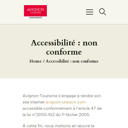
PONT D’AVIGNON
Accessibilité : non
PALAIS DES PAPES
conforme
MUSÉE DU PETIT
Home
Accessibilité : non conforme
PALAIS
REMPARTS
BASILIQUE NOTRE-
DAME-DES-DOMS
Avignon Tourisme s’engage à rendre son
FAIRE UN DON
site internet
avignon-unesco.com
accessible conformément à l’article 47 de
la loi n°2005-102 du 11 février 2005.
À cette fin, nous mettons en œuvre la