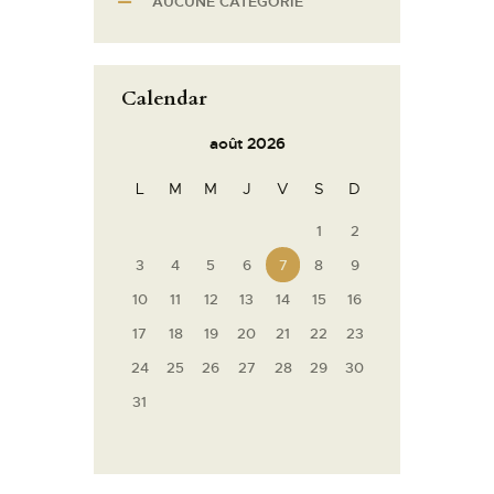
AUCUNE CATÉGORIE
è
n
e
Calendar
m
e
août 2026
n
t
L
M
M
J
V
S
D
s
1
2
3
4
5
6
7
8
9
10
11
12
13
14
15
16
17
18
19
20
21
22
23
24
25
26
27
28
29
30
31