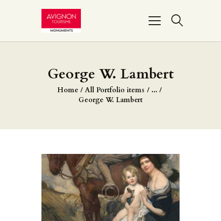
PONT D’AVIGNON
George W. Lambert
PALAIS DES PAPES
Home
All Portfolio items
...
MUSÉE DU PETIT
George W. Lambert
PALAIS
REMPARTS
BASILIQUE NOTRE-
DAME-DES-DOMS
FAIRE UN DON