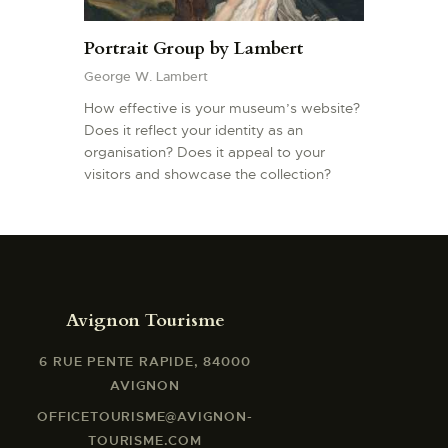
Portrait Group by Lambert
George W. Lambert
How effective is your museum’s website?
Does it reflect your identity as an
organisation? Does it appeal to your
visitors and showcase the collection?
Avignon Tourisme
6 RUE PENTE RAPIDE, 84000
AVIGNON
OFFICETOURISME@AVIGNON-
TOURISME.COM