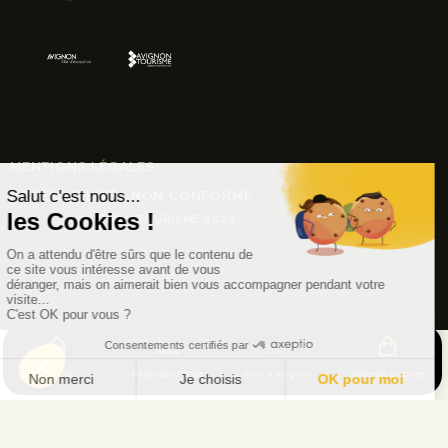
MENTIONS LÉGALES
ACCESSIBILITÉ : NON CONFORME
© AVIGNON TOURISME 2024
Accueil
Palais des Papes
Pont d'Avignon
Réserver un billet